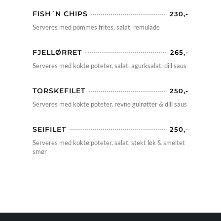
FISH´N CHIPS
230,-
Serveres med pommes frites, salat, remulade
FJELLØRRET
265,-
Serveres med kokte poteter, salat, agurksalat, dill saus
TORSKEFILET
250,-
Serveres med kokte poteter, revne gulrøtter & dill saus
SEIFILET
250,-
Serveres med kokte poteter, salat, stekt løk & smeltet
smør