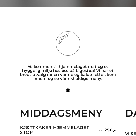
Y
N
E
M
Velkommen til hjemmelaget mat og et
hyggelig miljø hos oss på Ligostua! Vi har et
bredt utvalg innen varme og kalde retter, kom
innom og se vår rikholdige meny.
MIDDAGSMENY
D
KJØTTKAKER HJEMMELAGET
250,-
STOR
VI S