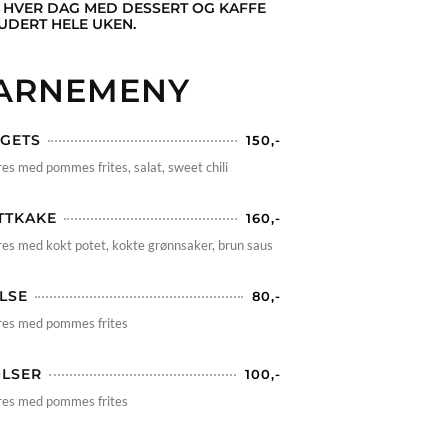
 HVER DAG MED DESSERT OG KAFFE
UDERT HELE UKEN.
ARNEMENY
GETS
150,-
es med pommes frites, salat, sweet chili
TTKAKE
160,-
es med kokt potet, kokte grønnsaker, brun saus
ØLSE
80,-
res med pommes frites
ØLSER
100,-
res med pommes frites