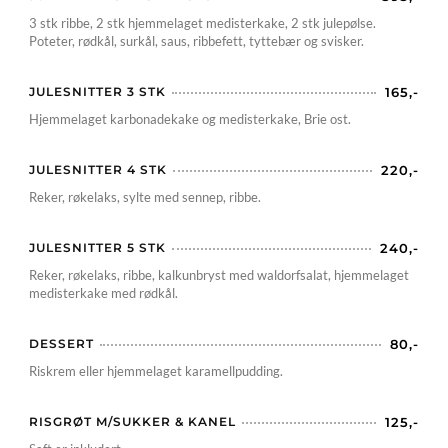
3 stk ribbe, 2 stk hjemmelaget medisterkake, 2 stk julepølse.
Poteter, rødkål, surkål, saus, ribbefett, tyttebær og svisker.
JULESNITTER 3 STK
165,-
Hjemmelaget karbonadekake og medisterkake, Brie ost.
JULESNITTER 4 STK
220,-
Reker, røkelaks, sylte med sennep, ribbe.
JULESNITTER 5 STK
240,-
Reker, røkelaks, ribbe, kalkunbryst med waldorfsalat, hjemmelaget
medisterkake med rødkål.
DESSERT
80,-
Riskrem eller hjemmelaget karamellpudding.
RISGRØT M/SUKKER & KANEL
125,-