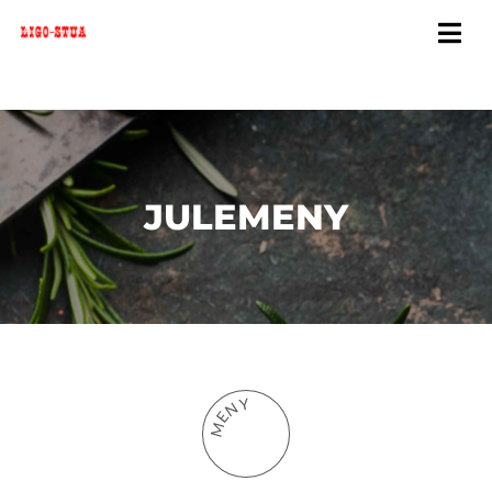
JULEMENY
Y
N
E
M