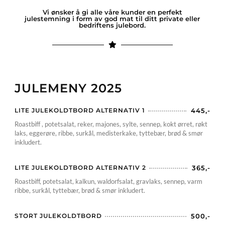
Vi ønsker å gi alle våre kunder en perfekt
julestemning i form av god mat til ditt private eller
bedriftens julebord.
JULEMENY 2025
LITE JULEKOLDTBORD ALTERNATIV 1
445,-
Roastbiff , potetsalat, reker, majones, sylte, sennep, kokt ørret, røkt
laks, eggerøre, ribbe, surkål, medisterkake, tyttebær, brød & smør
inkludert.
LITE JULEKOLDTBORD ALTERNATIV 2
365,-
Roastbiff, potetsalat, kalkun, waldorfsalat, gravlaks, sennep, varm
ribbe, surkål, tyttebær, brød & smør inkludert.
STORT JULEKOLDTBORD
500,-