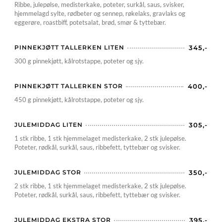
Ribbe, julepølse, medisterkake, poteter, surkål, saus, svisker,
hjemmelagd sylte, rødbeter og sennep, røkelaks, gravlaks og
eggerøre, roastbiff, potetsalat, brød, smør & tyttebær.
PINNEKJØTT TALLERKEN LITEN
345,-
300 g pinnekjøtt, kålrotstappe, poteter og sjy.
PINNEKJØTT TALLERKEN STOR
400,-
450 g pinnekjøtt, kålrotstappe, poteter og sjy.
JULEMIDDAG LITEN
305,-
1 stk ribbe, 1 stk hjemmelaget medisterkake, 2 stk julepølse.
Poteter, rødkål, surkål, saus, ribbefett, tyttebær og svisker.
JULEMIDDAG STOR
350,-
2 stk ribbe, 1 stk hjemmelaget medisterkake, 2 stk julepølse.
Poteter, rødkål, surkål, saus, ribbefett, tyttebær og svisker.
JULEMIDDAG EKSTRA STOR
395,-